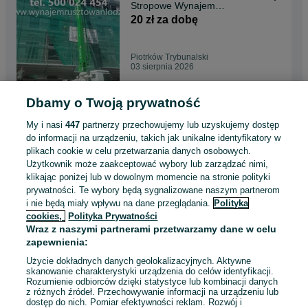
Stropowe Wynajem
Wypożyczalania Rusztowań
20 zł za dobę
Piotrków Trybunalski
Piotrków Trybunalski
03 sierpnia 2026
Dbamy o Twoją prywatność
Rusztowania Stemple Podpory
Stropowe Wynajem
My i nasi
447
partnerzy przechowujemy lub uzyskujemy dostęp
Wypożyczlania Rusztowań
20 zł za dobę
do informacji na urządzeniu, takich jak unikalne identyfikatory w
Tomaszów Mazowiecki
plikach cookie w celu przetwarzania danych osobowych.
Użytkownik może zaakceptować wybory lub zarządzać nimi,
Tomaszów Mazowiecki
klikając poniżej lub w dowolnym momencie na stronie polityki
03 sierpnia 2026
prywatności. Te wybory będą sygnalizowane naszym partnerom
i nie będą miały wpływu na dane przeglądania.
Polityka
cookies,
Polityka Prywatności
Rusztowania Stemple Podpory
Wraz z naszymi partnerami przetwarzamy dane w celu
Stropowe Wynajem
zapewnienia:
Wypożyczlania Rusztowań
20 zł za dobę
Kutno
Użycie dokładnych danych geolokalizacyjnych. Aktywne
skanowanie charakterystyki urządzenia do celów identyfikacji.
Rozumienie odbiorców dzięki statystyce lub kombinacji danych
Kutno
z różnych źródeł. Przechowywanie informacji na urządzeniu lub
03 sierpnia 2026
dostęp do nich. Pomiar efektywności reklam. Rozwój i